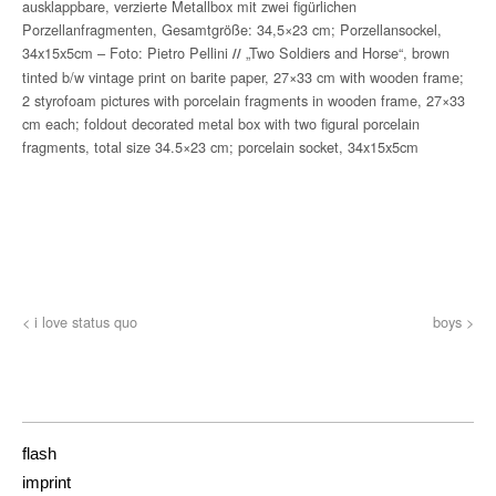
ausklappbare, verzierte Metallbox mit zwei figürlichen
Porzellanfragmenten, Gesamtgröße: 34,5×23 cm; Porzellansockel,
34x15x5cm – Foto: Pietro Pellini
„Two Soldiers and Horse“, brown
//
tinted b/w vintage print on barite paper, 27×33 cm with wooden frame;
2 styrofoam pictures with porcelain fragments in wooden frame, 27×33
cm each; foldout decorated metal box with two figural porcelain
fragments, total size 34.5×23 cm; porcelain socket, 34x15x5cm
< i love status quo
boys >
flash
imprint