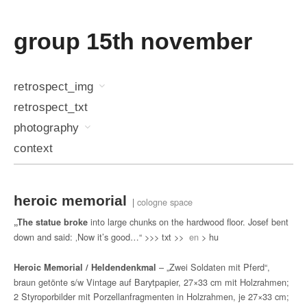
group 15th november
retrospect_img
retrospect_txt
photography
context
heroic memorial
|
cologne space
into large chunks on the hardwood floor. Josef bent
„The statue broke
down and said: ‚Now it’s good…“ >>> txt >>
en
> hu
– „Zwei Soldaten mit Pferd“,
Heroic Memorial / Heldendenkmal
braun getönte s/w Vintage auf Barytpapier, 27×33 cm mit Holzrahmen;
2 Styroporbilder mit Porzellanfragmenten in Holzrahmen, je 27×33 cm;